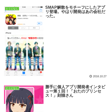
SMAP解散をモチーフにしたアプ
とくになし
リ登場。やはり開発はあの会社だ
った。
2016.10.27
勝手に個人アプリ開発者インタビ
とくになし
ュー第１回！「おたのプリンセ
ス！」刻猫さん