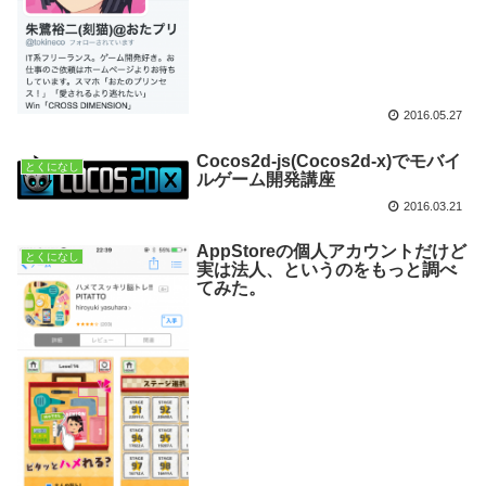
2016.05.27
Cocos2d-js(Cocos2d-x)でモバイ
とくになし
ルゲーム開発講座
2016.03.21
AppStoreの個人アカウントだけど
とくになし
実は法人、というのをもっと調べ
てみた。