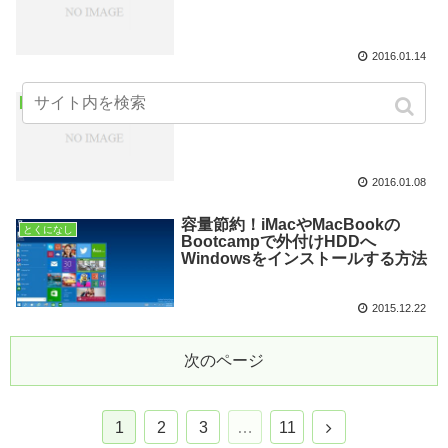
2016.01.14
アホらしいよね
とくになし
2016.01.08
容量節約！iMacやMacBookの
とくになし
Bootcampで外付けHDDへ
Windowsをインストールする方法
2015.12.22
次のページ
1
2
3
…
11