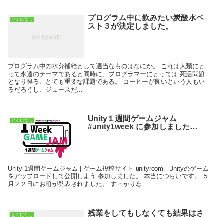
プログラム中に飲みたい炭酸水ベ
とくになし
スト３が決定しました。
プログラム中の水分補給として適当なものはなにか。 これは人類にと
って永遠のテーマであると同時に、プログラマーにとっては 死活問題
となり得る、とても重要な課題である。 コーヒーが良いという人もい
るだろうし、ジュースだ...
Unity１週間ゲームジャム
とくになし
#unity1week に参加しました…
Unity 1週間ゲームジャム | ゲーム投稿サイト unityroom - Unityのゲーム
をアップロードして公開しよう 参加しました。 本当につらいです。 ５
月２２日にお題が発表されました。 すっかり忘...
残業をしてもしなくても結果はさ
とくになし