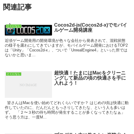
関連記事
Cocos2d-js(Cocos2d-x)でモバイ
とくになし
ルゲーム開発講座
近頃ゲーム開発用の開発環境が色々な会社から発表されて、混戦状態
の様子を露わにしてきていますが、モバイルゲーム開発におけるTOP2
は「Unity」「Cocos2d-x」、ついで「UnrealEngine4」といった所では
ないかと思いま...
超快適！たまにはMacをクリーニ
とくになし
ングして新品の頃の快適さを手に
入れよう！
皆さんはMacを使い始めてどれくらいですか？ はじめの頃は快適に動
作していたのに、だんだんともっさりしてきたな、という人も多いは
ず。 「２〜３秒の待ち時間が発生することが多くなってきたなぁ」
そう思う方は、一度M...