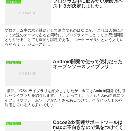
プログラム中に飲みたい炭酸水ベ
とくになし
スト３が決定しました。
プログラム中の水分補給として適当なものはなにか。 これは人類にと
って永遠のテーマであると同時に、プログラマーにとっては 死活問題
となり得る、とても重要な課題である。 コーヒーが良いという人もい
るだろうし、ジュースだ...
Android開発で使って便利だった
とくになし
オープンソースライブラリ
前回、iOSのライブラリを紹介しましたが、今回はAndroid開発で利用
したライブラリを紹介します。 と、いっても、もともとJava自体にラ
イブラリやフレームワークがたくさんあるわけで、そういったものを
利用している人も多いでしょ...
Cocos2dx関連サポートツールは
とくになし
macに不向きなので気をつけてく