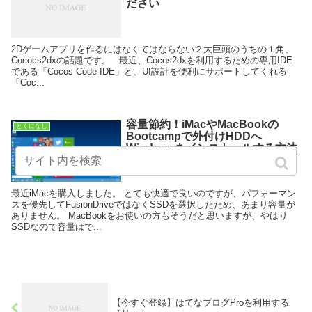
ださい
2Dゲームアプリを作るにはなくてはならない２大巨頭のうちの１角、
Cococs2dxの話題です。 最近、Cocos2dxを利用するための専用IDE
である「Cocos Code IDE」と、UI設計を便利にサポートしてくれる
「Coc...
容量節約！iMacやMacBookの
とくになし
Bootcampで外付けHDDへ
Windowsをインストールする方法
最近iMacを購入しました。 とても快適で良いのですが、パフォーマン
スを優先してFusionDriveではなくSSDを選択したため、あまり容量が
ありません。 MacBookをお使いの方もそうだと思いますが、やはり
SSDなので容量はで...
【今すぐ登録】はてなブログProを利用する