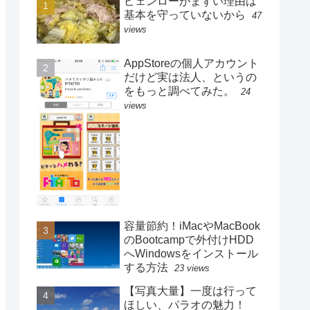
ピェンローがまずい理由は
基本を守っていないから
47
views
AppStoreの個人アカウント
だけど実は法人、というの
をもっと調べてみた。
24
views
容量節約！iMacやMacBook
のBootcampで外付けHDD
へWindowsをインストール
する方法
23 views
【写真大量】一度は行って
ほしい、パラオの魅力！