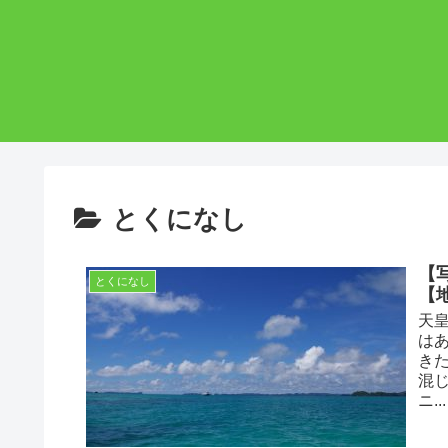
とくになし
【
とくになし
【
天
は
き
混
ニ...